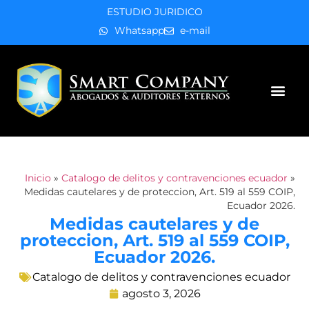
ESTUDIO JURIDICO
Whatsapp
e-mail
Áreas de práctica
Inicio
»
Catalogo de delitos y contravenciones ecuador
»
Medidas cautelares y de proteccion, Art. 519 al 559 COIP,
Ecuador 2026.
Medidas cautelares y de
proteccion, Art. 519 al 559 COIP,
Ecuador 2026.
Catalogo de delitos y contravenciones ecuador
agosto 3, 2026