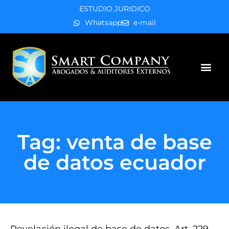
ESTUDIO JURIDICO
Whatsapp
e-mail
Áreas de práctica
Tag: venta de base
de datos ecuador
Revelación ilegal de base de datos, Art. 229