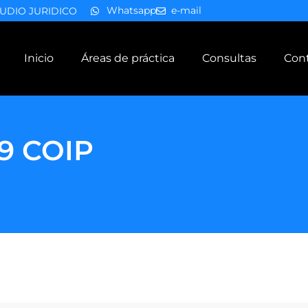
Whatsapp
e-mail
UDIO JURIDICO
Inicio
Áreas de práctica
Consultas
Con
69 COIP