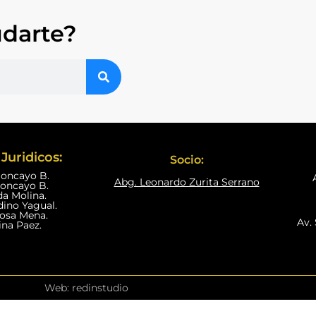
darte?
Juridicos:
Socio:
Moncayo B.
Abg. Leonardo Zurita Serrano
Moncayo B.
da Molina.
dino Yagual.
nosa Mena.
Av. 
ina Paez.
Web: redinstudio