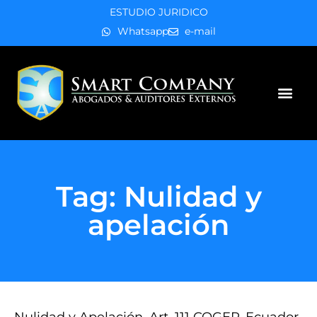
ESTUDIO JURIDICO
Whatsapp
e-mail
Áreas de práctica
Tag: Nulidad y
apelación
Nulidad y Apelación, Art. 111 COGEP, Ecuador