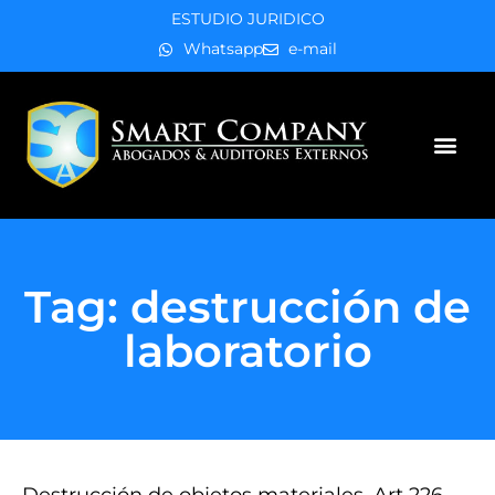
ESTUDIO JURIDICO
Whatsapp
e-mail
Áreas de práctica
Tag: destrucción de
laboratorio
Destrucción de objetos materiales, Art 226