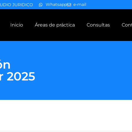
Whatsapp
e-mail
UDIO JURIDICO
Inicio
Áreas de práctica
Consultas
Con
ón
r 2025