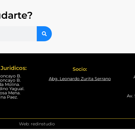
darte?
Juridicos:
Socio:
Moncayo B.
Abg. Leonardo Zurita Serrano
Moncayo B.
da Molina.
dino Yagual.
nosa Mena.
Av. 
ina Paez.
Web: redinstudio