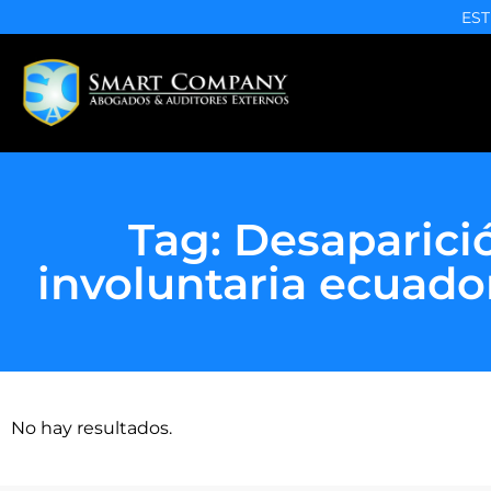
EST
Tag: Desaparici
involuntaria ecuado
No hay resultados.