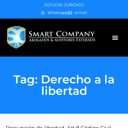
ESTUDIO JURIDICO
Whatsapp
e-mail
Áreas de práctica
Tag: Derecho a la
libertad
Presunción de libertad, Art 8 Código Civil,