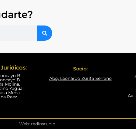
darte?
Juridicos:
Socio:
Moncayo B.
Abg. Leonardo Zurita Serrano
Moncayo B.
da Molina.
dino Yagual.
nosa Mena.
Av. 
ina Paez.
Web: redinstudio