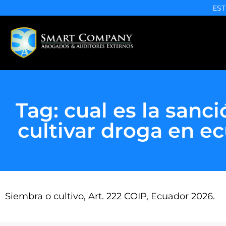
EST
Tag: cual es la sanc
cultivar droga en e
Siembra o cultivo, Art. 222 COIP, Ecuador 2026.