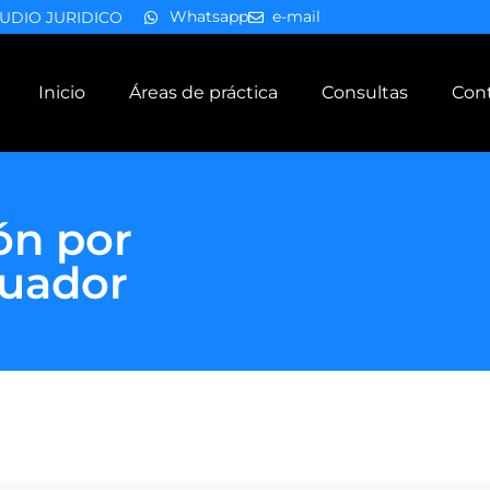
Whatsapp
e-mail
UDIO JURIDICO
Inicio
Áreas de práctica
Consultas
Con
ión por
cuador