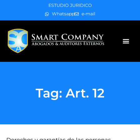
ESTUDIO JURIDICO
Whatsapp
e-mail
Áreas de práctica
Tag: Art. 12
Derechos y garantías de las personas