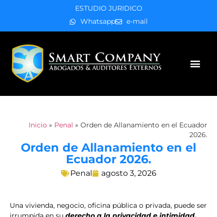
ESTUDIO JURIDICO
Whatsapp
e-mail
Áreas de práctica
Inicio
»
Penal
»
Orden de Allanamiento en el Ecuador
2026.
Orden de Allanamiento en el
Ecuador 2026.
Penal
agosto 3, 2026
Una vivienda, negocio, oficina pública o privada, puede ser
irrumpida en su
derecho a la privacidad e intimidad,