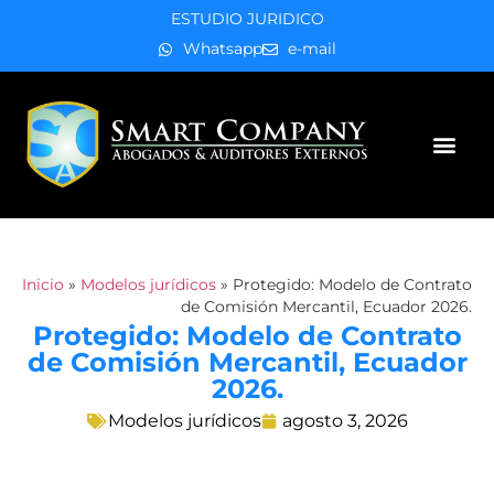
ESTUDIO JURIDICO
Whatsapp
e-mail
Áreas de práctica
Inicio
»
Modelos jurídicos
»
Protegido: Modelo de Contrato
de Comisión Mercantil, Ecuador 2026.
Protegido: Modelo de Contrato
de Comisión Mercantil, Ecuador
2026.
Modelos jurídicos
agosto 3, 2026