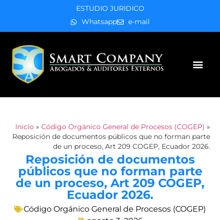
ESTUDIO JURIDICO
Whatsapp
e-mail
Áreas de práctica
Inicio
»
Código Orgánico General de Procesos (COGEP)
»
Reposición de documentos públicos que no forman parte
de un proceso, Art 209 COGEP, Ecuador 2026.
Reposición de documentos
públicos que no forman parte
de un proceso, Art 209 COGEP,
Ecuador 2026.
Código Orgánico General de Procesos (COGEP)