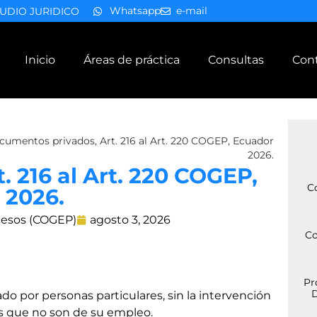
Whatsapp
e-mail
UDIO JURIDICO
Inicio
Áreas de práctica
Consultas
Con
umentos privados, Art. 216 al Art. 220 COGEP, Ecuador
2026.
 216 al Art. 220 COGEP,
C
 2026.
cesos (COGEP)
agosto 3, 2026
Co
Pr
D
do por personas particulares, sin la intervención
os que no son de su empleo.