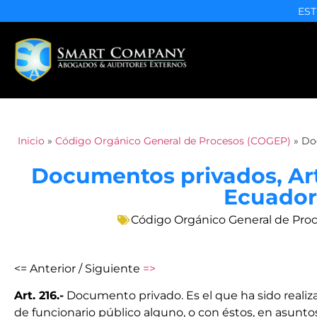
EST
Inicio
»
Código Orgánico General de Procesos (COGEP)
»
Doc
Documentos privados, Art.
Ecuador
Código Orgánico General de Pro
<= Anterior / Siguiente
=>
Art. 216.-
Documento privado. Es el que ha sido realiza
de funcionario público alguno, o con éstos, en asunt