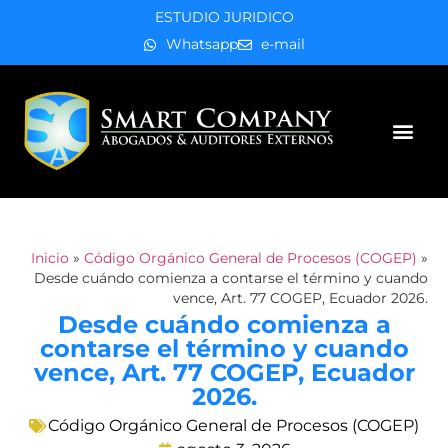
ESTUDIO JURIDICO
Whatsapp
e-mail
Áreas de práctica
Inicio
»
Código Orgánico General de Procesos (COGEP)
»
Desde cuándo comienza a contarse el término y cuando
vence, Art. 77 COGEP, Ecuador 2026.
Desde cuándo comienza a
contarse el término y cuando
vence, Art. 77 COGEP, Ecuador
2026.
Código Orgánico General de Procesos (COGEP)