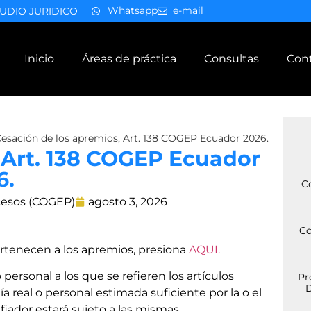
Whatsapp
e-mail
UDIO JURIDICO
Inicio
Áreas de práctica
Consultas
Con
esación de los apremios, Art. 138 COGEP Ecuador 2026.
 Art. 138 COGEP Ecuador
6.
C
cesos (COGEP)
agosto 3, 2026
Co
ertenecen a los apremios, presiona
AQUI.
 personal a los que se refieren los artículos
Pr
D
ía real o personal estimada suficiente por la o el
 fiador estará sujeto a las mismas