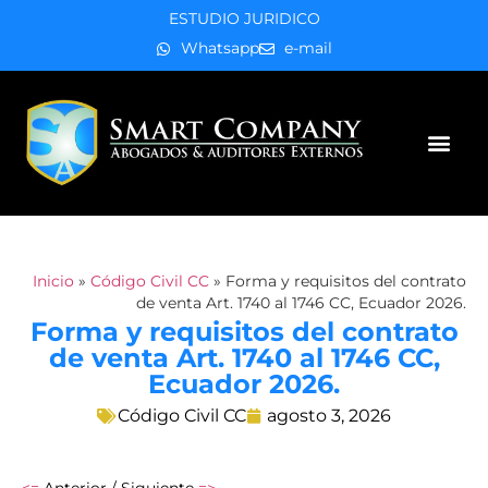
ESTUDIO JURIDICO
Whatsapp
e-mail
Áreas de práctica
Inicio
»
Código Civil CC
»
Forma y requisitos del contrato
de venta Art. 1740 al 1746 CC, Ecuador 2026.
Forma y requisitos del contrato
de venta Art. 1740 al 1746 CC,
Ecuador 2026.
Código Civil CC
agosto 3, 2026