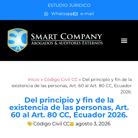
ESTUDIO JURIDICO
Whatsapp
e-mail
Áreas de práctica
Inicio
»
Código Civil CC
»
Del principio y fin de la
existencia de las personas, Art. 60 al Art. 80 CC, Ecuador
2026.
Del principio y fin de la
existencia de las personas, Art.
60 al Art. 80 CC, Ecuador 2026.
Código Civil CC
agosto 3, 2026